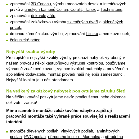
zpracování
3D Corianu
, výrobu pracovních desek a interiérových
prvků z
umělých kamenů Corian, Coralit, Hanex
a
Technistone
,
zpracování
dekorakrylátu
,
zpracování zakázkovou výrobu
skleněných dveří
a
skleněných
příček
,
drobnou zámečnickou výrobu, zpracování
hliníku
a nerezové oceli,
čalounické práce
.
Nejvyšší kvalita výroby
Pro zajištění nejvyšší kvality výroby prochází nábytek vyrobený v
našem provozu několikastupňovou výstupní kontrolou, používáme
výhradně značkové kování, vysoce kvalitní materiály a prověřené a
spolehlivé dodavatele, montáž provádí naši nejlepší zaměstnanci.
Nejvyšší kvalita je u nás standardem.
Na veškerý zakázkový nábytek poskytujeme záruku 5let!
Na většinu kování poskytujeme navíc prodlouženou nebo dokonce
doživotní záruku!
Mimo samotné montáže zakázkového nábytku zajišťují
pracovníci montáže také vybrané práce související s realizacemi
interiérů:
montáže
dřevěných podlah
,
vinylových podlah
,
laminátových
podlah
,
PVC podlah
,
přírodního linolea - Marmolea
a
přírodního