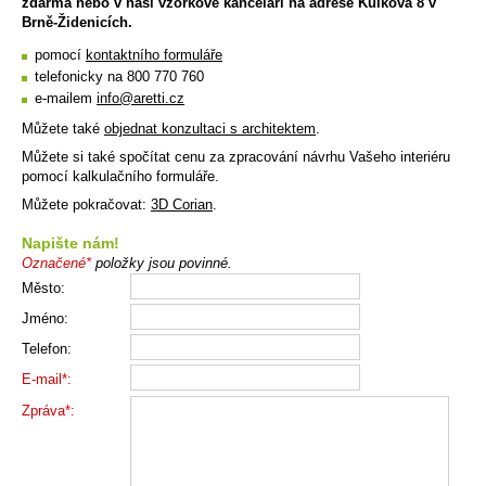
zdarma nebo v naší vzorkové kanceláři na adrese Kulkova 8 v
Brně-Židenicích.
pomocí
kontaktního formuláře
telefonicky na 800 770 760
e-mailem
info@aretti.cz
Můžete také
objednat konzultaci s architektem
.
Můžete si také spočítat cenu za zpracování návrhu Vašeho interiéru
pomocí kalkulačního formuláře.
Můžete pokračovat:
3D Corian
.
Napište nám!
Označené*
položky jsou povinné.
Město:
Jméno:
Telefon:
E-mail*:
Zpráva*: