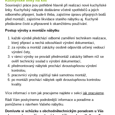
Kuchyňské linky na klíč
Související práce jsou potřebné hlavně při realizaci nové kuchyňské
linky. Kuchyňský nábytek dodáváme včetně spotřebičů a jejich
odborného připojení, bude-li třeba, zajistíme úpravu přípojných bodů
před montáží, zajistíme likvidace starého nábytku aj. Kuchyně
předáváme čisté a připravené k okamžitému používání.
Postup výroby a montáže nábytku
každé výrobě předchází odborné zaměření technikem realizace,
který připraví a nechá odsouhlasit výrobní dokumentaci,
za výrobu a montáž zakázky osobně odpovídá určený vedoucí
výrobní čety,
v rámci výroby se provádí předmontáž zakázky během níž se
ověří technický soulad s výrobní dokumentací,
předmontovaný nábytek prochází dvoustupňovou výrobní
kontrolou,
pracovníci výroby zajišťují také samotnou montáž,
po montáži prochází nábytek opět dvoustupňovou kontrolou
kvality.
Více informací o tom jak pracujeme najdete v sekci
jak pracujeme
.
Rádi Vám poskytneme podrobnější informace a poradíme a
pomůžeme s návrhem Vašeho nábytku.
Domluvte si schůzku s obchodnětechnickým poradcem u Vás