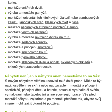
korku
,
montáže
vnitřních dveří
,
výrobu a montáže
garnyží
,
montáže
horizontálních hliníkových žaluzií
nebo
bambusových
žaluzií
,
japonských stěn
,
klasických rolet
a
plisé
,
realizaci
napínaných stropních podhledů Barrisol
,
montáže
vnitřních parapetů
,
výrobu a montáže
revizních dvířek na míru
,
montáže
sedacích souprav
,
montáže a připojení
spotřebičů
,
montáže
sprchových koutů
,
montáže
typového nábytku
,
montáže
skleněných dveří a příček
,
skleněných obkladů
a
skleněných pracovních desek
.
Nábytek není jen o nábytku aneb nenecháme to na Vás!
S novým nábytkem většinou souvisí také další práce. Může to být
např. osvětlení ve skříni nebo nad zrcadlem, montáž a připojení
spotřebičů, připojení dřezu a baterie, posunutí vypínače či světla,
vymalování nebo tapetování a jiné související práce. Vše před
montáží nábytku zajistíme a po montáži předáme tak, abyste svůj
interiér mohli začít okamžitě používat.