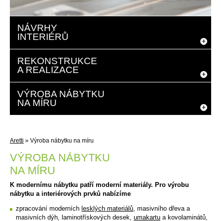
NÁVRHY
INTERIÉRŮ
REKONSTRUKCE
A REALIZACE
VÝROBA NÁBYTKU
NA MÍRU
Aretti
»
Výroba nábytku na míru
VÝROBA NÁBYTKU
NA MÍRU
K modernímu nábytku patří moderní materiály. Pro výrobu
nábytku a interiérových prvků nabízíme
zpracování moderních
lesklých materiálů
, masivního dřeva a
masivních dýh, laminotřískových desek,
umakartu
a kovolaminátů,