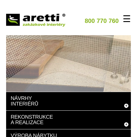
☰
800 770 760
NÁVRHY
INTERIÉRŮ
REKONSTRUKCE
A REALIZACE
VÝROBA NÁBYTKU