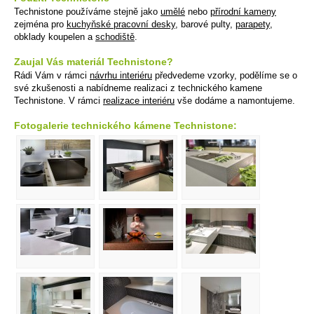
Technistone používáme stejně jako
umělé
nebo
přírodní kameny
zejména pro
kuchyňské pracovní desky
, barové pulty,
parapety
,
obklady koupelen a
schodiště
.
Zaujal Vás materiál Technistone?
Rádi Vám v rámci
návrhu interiéru
předvedeme vzorky, podělíme se o
své zkušenosti a nabídneme realizaci z technického kamene
Technistone. V rámci
realizace interiéru
vše dodáme a namontujeme.
Fotogalerie technického kámene Technistone: