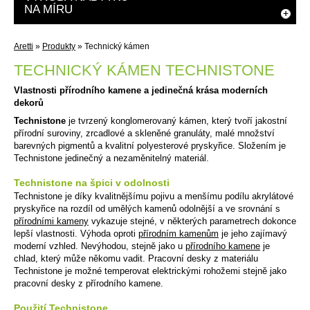
NA MÍRU
Aretti
»
Produkty
»
Technický kámen
TECHNICKÝ KÁMEN TECHNISTONE
Vlastnosti přírodního kamene a jedinečná krása moderních
dekorů
Technistone
je
tvrzený konglomerovaný
kámen, který tvoří jakostní
přírodní suroviny, zrcadlové a skleněné granuláty, malé množství
barevných pigmentů a kvalitní polyesterové pryskyřice. Složením je
Technistone jedinečný a nezaměnitelný materiál.
Technistone na špici v odolnosti
Technistone je díky kvalitnějšímu pojivu a menšímu podílu akrylátové
pryskyřice na rozdíl od umělých kamenů odolnější a ve srovnání s
přírodními kameny
vykazuje stejné, v některých parametrech dokonce
lepší vlastnosti. Výhoda oproti
přírodním kamenům
je jeho zajímavý
moderní vzhled. Nevýhodou, stejně jako u
přírodního kamene
je
chlad, který může někomu vadit. Pracovní desky z materiálu
Technistone je možné temperovat elektrickými rohožemi stejně jako
pracovní desky z přírodního kamene.
Použití Technistone