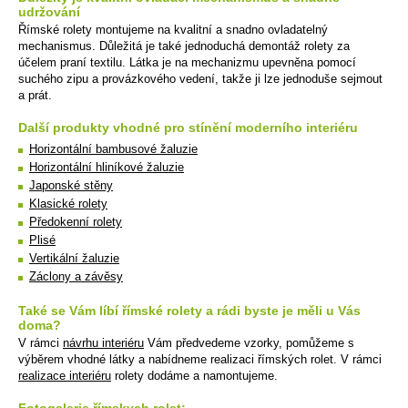
udržování
Římské rolety montujeme na kvalitní a snadno ovladatelný
mechanismus. Důležitá je také jednoduchá demontáž rolety za
účelem praní textilu. Látka je na mechanizmu upevněna pomocí
suchého zipu a provázkového vedení, takže ji lze jednoduše sejmout
a prát.
Další produkty vhodné pro stínění moderního interiéru
Horizontální bambusové žaluzie
Horizontální hliníkové žaluzie
Japonské stěny
Klasické rolety
Předokenní rolety
Plisé
Vertikální žaluzie
Záclony a závěsy
Také se Vám líbí římské rolety a rádi byste je měli u Vás
doma?
V rámci
návrhu interiéru
Vám předvedeme vzorky, pomůžeme s
výběrem vhodné látky a nabídneme realizaci římských rolet. V rámci
realizace interiéru
rolety dodáme a namontujeme.