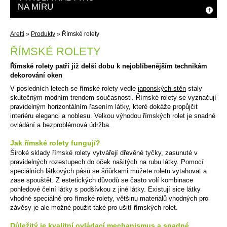
NA MÍRU
Aretti
»
Produkty
»
Římské rolety
ŘÍMSKÉ ROLETY
Římské rolety patří již delší dobu k nejoblíbenějším technikám
dekorování oken
V posledních letech se římské rolety vedle
japonských stěn
staly
skutečným módním trendem současnosti. Římské rolety se vyznačují
pravidelným horizontálním řasením látky, které dokáže propůjčit
interiéru eleganci a noblesu. Velkou výhodou římských rolet je snadné
ovládání a bezproblémová údržba.
Jak římské rolety fungují?
Široké sklady římské rolety vytvářejí dřevěné tyčky, zasunuté v
pravidelných rozestupech do oček našitých na rubu látky. Pomocí
speciálních látkových pásů se šňůrkami můžete roletu vytahovat a
zase spouštět. Z estetických důvodů se často volí kombinace
pohledové čelní látky s podšívkou z jiné látky. Existují sice látky
vhodné speciálně pro římské rolety, většinu materiálů vhodných pro
závěsy je ale možné použít také pro ušití římských rolet.
Důležitý je kvalitní ovládací mechanismus a snadné