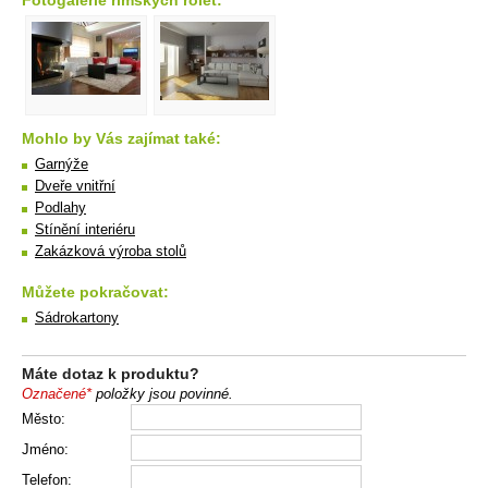
Fotogalerie římskych rolet:
Mohlo by Vás zajímat také:
Garnýže
Dveře vnitřní
Podlahy
Stínění interiéru
Zakázková výroba stolů
Můžete pokračovat:
Sádrokartony
Máte dotaz k produktu?
Označené*
položky jsou povinné.
Město:
Jméno:
Telefon: